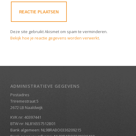
Deze site gebruikt Akismet om spam te verminderen.
Bekijk hoe je reactie gegevens worden verwerkt
.
ADMINISTRATIEVE GEGEVENS
Postadres
Triremestraat 5
2672 LB Naaldwijk
KVK nr: 40397441
BTW nr: NL816557512B01
Bank algemeen: NL98RABO0336209215