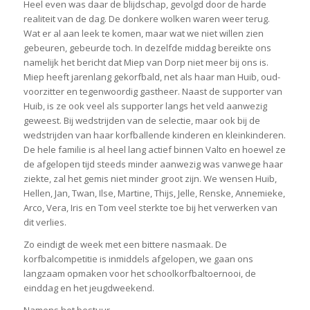
Heel even was daar de blijdschap, gevolgd door de harde
realiteit van de dag. De donkere wolken waren weer terug.
Wat er al aan leek te komen, maar wat we niet willen zien
gebeuren, gebeurde toch. In dezelfde middag bereikte ons
namelijk het bericht dat Miep van Dorp niet meer bij ons is.
Miep heeft jarenlang gekorfbald, net als haar man Huib, oud-
voorzitter en tegenwoordig gastheer. Naast de supporter van
Huib, is ze ook veel als supporter langs het veld aanwezig
geweest. Bij wedstrijden van de selectie, maar ook bij de
wedstrijden van haar korfballende kinderen en kleinkinderen.
De hele familie is al heel lang actief binnen Valto en hoewel ze
de afgelopen tijd steeds minder aanwezig was vanwege haar
ziekte, zal het gemis niet minder groot zijn. We wensen Huib,
Hellen, Jan, Twan, Ilse, Martine, Thijs, Jelle, Renske, Annemieke,
Arco, Vera, Iris en Tom veel sterkte toe bij het verwerken van
dit verlies.
Zo eindigt de week met een bittere nasmaak. De
korfbalcompetitie is inmiddels afgelopen, we gaan ons
langzaam opmaken voor het schoolkorfbaltoernooi, de
einddag en het jeugdweekend.