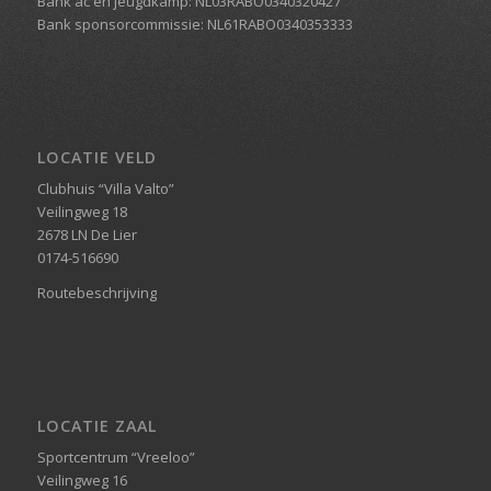
Bank ac en jeugdkamp: NL03RABO0340320427
Bank sponsorcommissie: NL61RABO0340353333
LOCATIE VELD
Clubhuis “Villa Valto”
Veilingweg 18
2678 LN De Lier
0174-516690
Routebeschrijving
LOCATIE ZAAL
Sportcentrum “Vreeloo”
Veilingweg 16