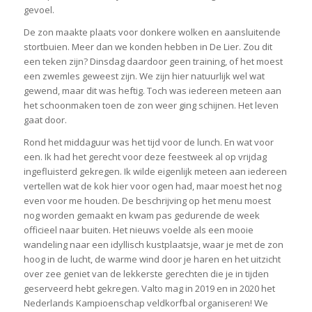
gevoel.
De zon maakte plaats voor donkere wolken en aansluitende
stortbuien. Meer dan we konden hebben in De Lier. Zou dit
een teken zijn? Dinsdag daardoor geen training, of het moest
een zwemles geweest zijn. We zijn hier natuurlijk wel wat
gewend, maar dit was heftig. Toch was iedereen meteen aan
het schoonmaken toen de zon weer ging schijnen. Het leven
gaat door.
Rond het middaguur was het tijd voor de lunch. En wat voor
een. Ik had het gerecht voor deze feestweek al op vrijdag
ingefluisterd gekregen. Ik wilde eigenlijk meteen aan iedereen
vertellen wat de kok hier voor ogen had, maar moest het nog
even voor me houden. De beschrijving op het menu moest
nog worden gemaakt en kwam pas gedurende de week
officieel naar buiten. Het nieuws voelde als een mooie
wandeling naar een idyllisch kustplaatsje, waar je met de zon
hoog in de lucht, de warme wind door je haren en het uitzicht
over zee geniet van de lekkerste gerechten die je in tijden
geserveerd hebt gekregen. Valto mag in 2019 en in 2020 het
Nederlands Kampioenschap veldkorfbal organiseren! We