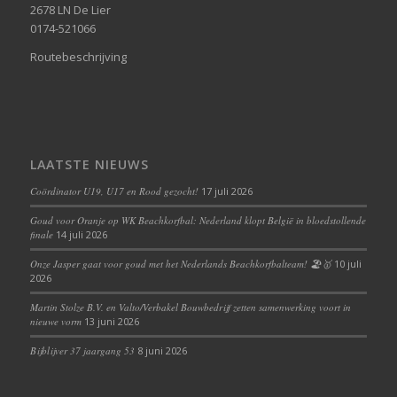
2678 LN De Lier
0174-521066
Routebeschrijving
LAATSTE NIEUWS
Coördinator U19, U17 en Rood gezocht!
17 juli 2026
Goud voor Oranje op WK Beachkorfbal: Nederland klopt België in bloedstollende
finale
14 juli 2026
Onze Jasper gaat voor goud met het Nederlands Beachkorfbalteam! 🏖️🥇
10 juli
2026
Martin Stolze B.V. en Valto/Verbakel Bouwbedrijf zetten samenwerking voort in
nieuwe vorm
13 juni 2026
Bijblijver 37 jaargang 53
8 juni 2026