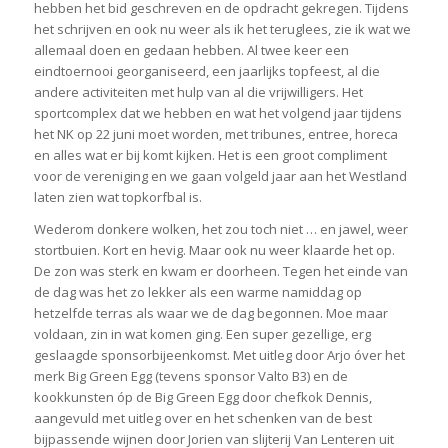
hebben het bid geschreven en de opdracht gekregen. Tijdens
het schrijven en ook nu weer als ik het teruglees, zie ik wat we
allemaal doen en gedaan hebben. Al twee keer een
eindtoernooi georganiseerd, een jaarlijks topfeest, al die
andere activiteiten met hulp van al die vrijwilligers. Het
sportcomplex dat we hebben en wat het volgend jaar tijdens
het NK op 22 juni moet worden, met tribunes, entree, horeca
en alles wat er bij komt kijken. Het is een groot compliment
voor de vereniging en we gaan volgeld jaar aan het Westland
laten zien wat topkorfbal is.
Wederom donkere wolken, het zou toch niet … en jawel, weer
stortbuien. Kort en hevig. Maar ook nu weer klaarde het op.
De zon was sterk en kwam er doorheen. Tegen het einde van
de dag was het zo lekker als een warme namiddag op
hetzelfde terras als waar we de dag begonnen. Moe maar
voldaan, zin in wat komen ging. Een super gezellige, erg
geslaagde sponsorbijeenkomst. Met uitleg door Arjo óver het
merk Big Green Egg (tevens sponsor Valto B3) en de
kookkunsten óp de Big Green Egg door chefkok Dennis,
aangevuld met uitleg over en het schenken van de best
bijpassende wijnen door Jorien van slijterij Van Lenteren uit