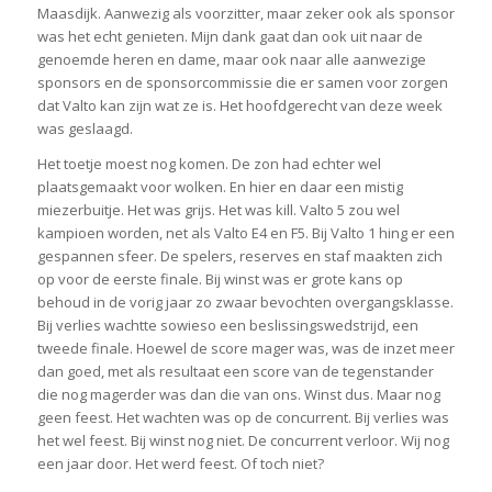
Maasdijk. Aanwezig als voorzitter, maar zeker ook als sponsor
was het echt genieten. Mijn dank gaat dan ook uit naar de
genoemde heren en dame, maar ook naar alle aanwezige
sponsors en de sponsorcommissie die er samen voor zorgen
dat Valto kan zijn wat ze is. Het hoofdgerecht van deze week
was geslaagd.
Het toetje moest nog komen. De zon had echter wel
plaatsgemaakt voor wolken. En hier en daar een mistig
miezerbuitje. Het was grijs. Het was kill. Valto 5 zou wel
kampioen worden, net als Valto E4 en F5. Bij Valto 1 hing er een
gespannen sfeer. De spelers, reserves en staf maakten zich
op voor de eerste finale. Bij winst was er grote kans op
behoud in de vorig jaar zo zwaar bevochten overgangsklasse.
Bij verlies wachtte sowieso een beslissingswedstrijd, een
tweede finale. Hoewel de score mager was, was de inzet meer
dan goed, met als resultaat een score van de tegenstander
die nog magerder was dan die van ons. Winst dus. Maar nog
geen feest. Het wachten was op de concurrent. Bij verlies was
het wel feest. Bij winst nog niet. De concurrent verloor. Wij nog
een jaar door. Het werd feest. Of toch niet?