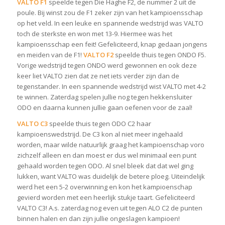
VALTO F1
speelde tegen Die Haghe F2, de nummer 2 uit de
poule. Bij winst zou de F1 zeker zijn van het kampioensschap
op het veld. In een leuke en spannende wedstrijd was VALTO
toch de sterkste en won met 13-9. Hiermee was het
kampioensschap een feit! Gefeliciteerd, knap gedaan jongens
en meiden van de F1!
VALTO F2
speelde thuis tegen ONDO F5.
Vorige wedstrijd tegen ONDO werd gewonnen en ook deze
keer liet VALTO zien dat ze net iets verder zijn dan de
tegenstander. In een spannende wedstrijd wist VALTO met 4-2
te winnen. Zaterdag spelen jullie nog tegen hekkensluiter
ODO en daarna kunnen jullie gaan oefenen voor de zaal!
VALTO C3
speelde thuis tegen ODO C2 haar
kampioenswedstrijd. De C3 kon al niet meer ingehaald
worden, maar wilde natuurlijk graag het kampioenschap voro
zichzelf alleen en dan moest er dus wel minimaal een punt
gehaald worden tegen ODO. Al snel bleek dat dat wel ging
lukken, want VALTO was duidelijk de betere ploeg. Uiteindelijk
werd het een 5-2 overwinning en kon het kampioenschap
gevierd worden met een heerlijk stukje taart. Gefeliciteerd
VALTO C3! A.s. zaterdag nog even uit tegen ALO C2 de punten
binnen halen en dan zijn jullie ongeslagen kampioen!