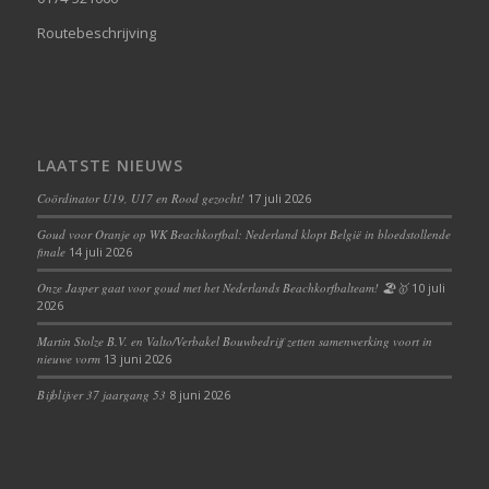
Routebeschrijving
LAATSTE NIEUWS
Coördinator U19, U17 en Rood gezocht!
17 juli 2026
Goud voor Oranje op WK Beachkorfbal: Nederland klopt België in bloedstollende
finale
14 juli 2026
Onze Jasper gaat voor goud met het Nederlands Beachkorfbalteam! 🏖️🥇
10 juli
2026
Martin Stolze B.V. en Valto/Verbakel Bouwbedrijf zetten samenwerking voort in
nieuwe vorm
13 juni 2026
Bijblijver 37 jaargang 53
8 juni 2026