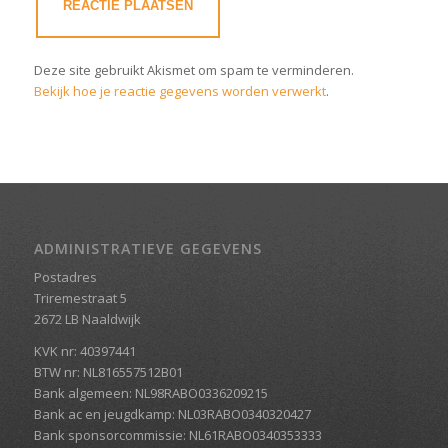
Deze site gebruikt Akismet om spam te verminderen.
Bekijk hoe je reactie gegevens worden verwerkt
.
ADMINISTRATIEVE GEGEVENS
Postadres
Triremestraat 5
2672 LB Naaldwijk
KVK nr: 40397441
BTW nr: NL816557512B01
Bank algemeen: NL98RABO0336209215
Bank ac en jeugdkamp: NL03RABO0340320427
Bank sponsorcommissie: NL61RABO0340353333