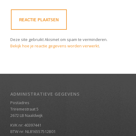
Deze site gebruikt Akismet om spam te verminderen.
Bekijk hoe je reactie gegevens worden verwerkt
.
ADMINISTRATIEVE GEGEVENS
Postadres
Triremestraat 5
2672 LB Naaldwijk
KVK nr: 40397441
BTW nr: NL816557512B01