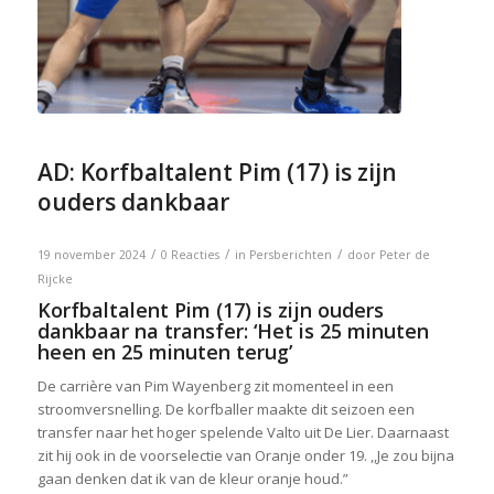
AD: Korfbaltalent Pim (17) is zijn
ouders dankbaar
/
/
/
19 november 2024
0 Reacties
in
Persberichten
door
Peter de
Rijcke
Korfbaltalent Pim (17) is zijn ouders
dankbaar na transfer: ‘Het is 25 minuten
heen en 25 minuten terug’
De carrière van Pim Wayenberg zit momenteel in een
stroomversnelling. De korfballer maakte dit seizoen een
transfer naar het hoger spelende Valto uit De Lier. Daarnaast
zit hij ook in de voorselectie van Oranje onder 19. ,,Je zou bijna
gaan denken dat ik van de kleur oranje houd.”