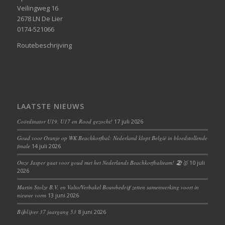
Veilingweg 16
2678 LN De Lier
0174-521066
Routebeschrijving
LAATSTE NIEUWS
Coördinator U19, U17 en Rood gezocht!
17 juli 2026
Goud voor Oranje op WK Beachkorfbal: Nederland klopt België in bloedstollende
finale
14 juli 2026
Onze Jasper gaat voor goud met het Nederlands Beachkorfbalteam! 🏖️🥇
10 juli
2026
Martin Stolze B.V. en Valto/Verbakel Bouwbedrijf zetten samenwerking voort in
nieuwe vorm
13 juni 2026
Bijblijver 37 jaargang 53
8 juni 2026