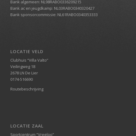
Bank algemeen: NL98RABO0336209215
Bank ac en jeugdkamp: NL03RABO0340320427
Bank sponsorcommissie: NL61RABO0340353333
LOCATIE VELD
Clubhuis “Villa Valto”
Veilingweg 18
2678 LN De Lier
0174-516690
Routebeschrijving
LOCATIE ZAAL
Sportcentrum “Vreeloo”