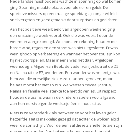
Nederlandse huishoudens wachtte in spanning op wat komen
ging. Spanning maakte plaats voor plezier en geluk. De
sportieve missers op een rustige speeldag zijn ongetwijfeld
snel vergeten en goedgemaakt door surprises en gedichten.
Aan het positieve weerbeeld van afgelopen weekend ging
een onstuimige week vooraf. Ook die was vooraf door de
weerman aangekondigd. We moesten rekening houden met
harde wind, regen en een storm was niet uitgesloten. Er was
weinig hoop op verbetering en wanneer het over zou zijn kon
hij niet voorspellen. Maar ineens was het daar. Afgelopen
woensdag is Miguel van Beek, de vader van Joshua uit de D5
en Naima uit de E7, overleden. Een wonder was het enige wat
hem van die vreselijke ziekte zou kunnen genezen, maar
helaas mocht het niet zo zijn. We wensen Yoicee, Joshua,
Naima en familie veel sterkte toe met dit verlies. Uit respect
houden de teams waarin de kinderen spelen voorafgaand
aan hun eerstvolgende wedstrijd één minuut stilte.
Niets is zo veranderlijk als het weer en voor het leven geldt
hetzelfde. Het is makkelijk gezegd dat achter de wolken altijd
weer de zon schijnt. Voor de een zal die iets sneller te zien zijn
dan voor de ander. Aan het weer kunnen we echter niet