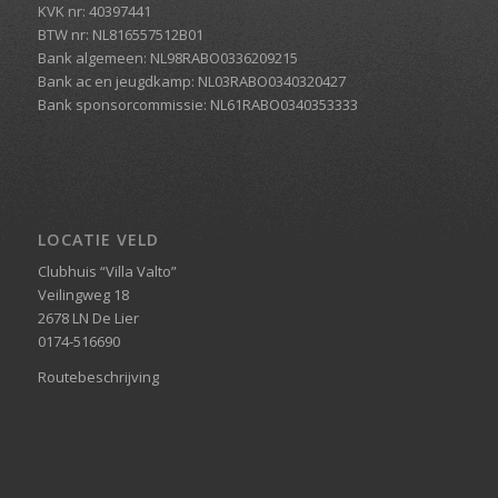
KVK nr: 40397441
BTW nr: NL816557512B01
Bank algemeen: NL98RABO0336209215
Bank ac en jeugdkamp: NL03RABO0340320427
Bank sponsorcommissie: NL61RABO0340353333
LOCATIE VELD
Clubhuis “Villa Valto”
Veilingweg 18
2678 LN De Lier
0174-516690
Routebeschrijving