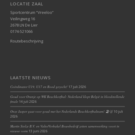
LOCATIE ZAAL
Sportcentrum “Vreeloo”
Veilingweg 16
2678 LN De Lier
0174-521066
Routebeschrijving
LAATSTE NIEUWS
Coördinator U19, U17 en Rood gezocht!
17 juli 2026
Goud voor Oranje op WK Beachkorfbal: Nederland klopt België in bloedstollende
finale
14 juli 2026
Onze Jasper gaat voor goud met het Nederlands Beachkorfbalteam! 🏖️🥇
10 juli
2026
Martin Stolze B.V. en Valto/Verbakel Bouwbedrijf zetten samenwerking voort in
nieuwe vorm
13 juni 2026