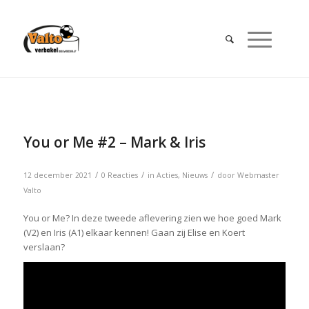
You or Me #2 – Mark & Iris
/
/
/
12 december 2021
0 Reacties
in
Acties
,
Nieuws
door
Webmaster
Valto
You or Me? In deze tweede aflevering zien we hoe goed Mark
(V2) en Iris (A1) elkaar kennen! Gaan zij Elise en Koert
verslaan?