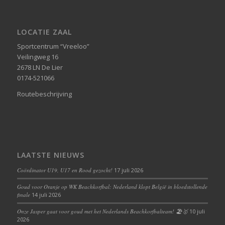
LOCATIE ZAAL
Sportcentrum “Vreeloo”
Veilingweg 16
2678 LN De Lier
0174-521066
Routebeschrijving
LAATSTE NIEUWS
Coördinator U19, U17 en Rood gezocht!
17 juli 2026
Goud voor Oranje op WK Beachkorfbal: Nederland klopt België in bloedstollende
finale
14 juli 2026
Onze Jasper gaat voor goud met het Nederlands Beachkorfbalteam! 🏖️🥇
10 juli
2026