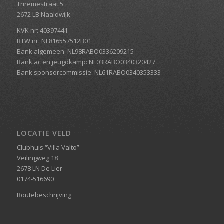
Triremestraat 5
2672 LB Naaldwijk
KVK nr: 40397441
BTW nr: NL816557512B01
Bank algemeen: NL98RABO0336209215
Bank ac en jeugdkamp: NL03RABO0340320427
Bank sponsorcommissie: NL61RABO0340353333
LOCATIE VELD
Clubhuis “Villa Valto”
Veilingweg 18
2678 LN De Lier
0174-516690
Routebeschrijving