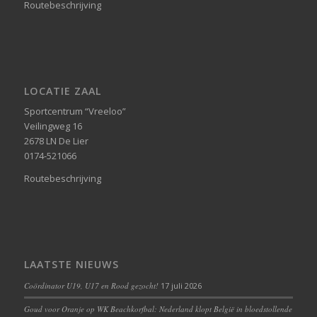
Routebeschrijving
LOCATIE ZAAL
Sportcentrum “Vreeloo”
Veilingweg 16
2678 LN De Lier
0174-521066
Routebeschrijving
LAATSTE NIEUWS
Coördinator U19, U17 en Rood gezocht!
17 juli 2026
Goud voor Oranje op WK Beachkorfbal: Nederland klopt België in bloedstollende