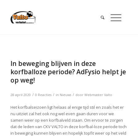
In beweging blijven in deze
korfballoze periode? AdFysio helpt je
op weg!
/
/
/
28 april 2020
0 Reacties
in
Nieuws
door
Webmaster Valto
Het korfbalseizoen ligt helaas al enige tijd stil en zoals het er
nu uitziet zal het ook nog wel even gaan duren voor we
samen weer op een korfbalveld staan. Om ervoor te zorgen
dat de leden van CKV VALTO in deze korfbal-loze periode toch
in beweging kunnen blijven en hopelijk topfit weer op het veld