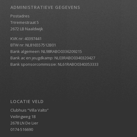
ADMINISTRATIEVE GEGEVENS
Postadres
Triremestraat 5
2672 LB Naaldwijk
KVK nr: 40397441
BTW nr: NL816557512B01
Bank algemeen: NL98RABO0336209215
Bank ac en jeugdkamp: NL03RABO0340320427
Bank sponsorcommissie: NL61RABO0340353333
LOCATIE VELD
Clubhuis “Villa Valto”
Veilingweg 18
2678 LN De Lier
0174-516690