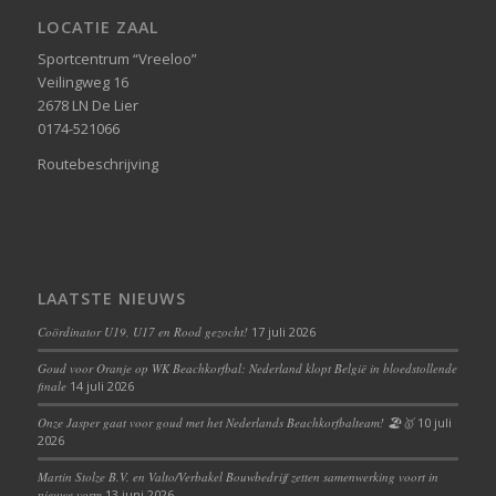
LOCATIE ZAAL
Sportcentrum “Vreeloo”
Veilingweg 16
2678 LN De Lier
0174-521066
Routebeschrijving
LAATSTE NIEUWS
Coördinator U19, U17 en Rood gezocht!
17 juli 2026
Goud voor Oranje op WK Beachkorfbal: Nederland klopt België in bloedstollende
finale
14 juli 2026
Onze Jasper gaat voor goud met het Nederlands Beachkorfbalteam! 🏖️🥇
10 juli
2026
Martin Stolze B.V. en Valto/Verbakel Bouwbedrijf zetten samenwerking voort in
nieuwe vorm
13 juni 2026