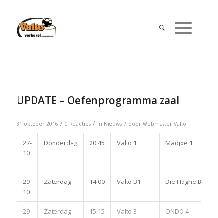
UPDATE – Oefenprogramma zaal
/
/
/
31 oktober 2016
0 Reacties
in
Nieuws
door
Webmaster Valto
27-
Donderdag
20:45
Valto 1
Madjoe 1
10
29-
Zaterdag
14:00
Valto B1
Die Haghe B1
10
29-
Zaterdag
15:15
Valto 3
ONDO 4