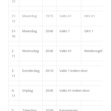
10
31-
Maandag
19:15
Valto A1
HKV A1
10
31-
Maandag
20:45
Valto 1
GKV 1
10
2-
Woensdag
20:45
Valto A1
Weidevogels A1
11
3-
Donderdag
20:10
Valto 1 indien door
11
4-
Vrijdag
20:45
Valto A1 indien door
11
5-
Zaterdag
10:00
Kangoeroes