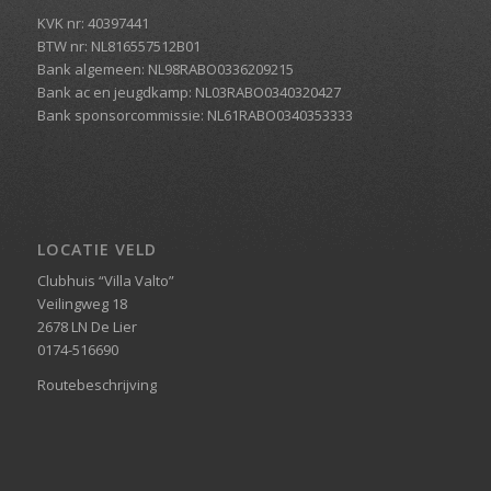
KVK nr: 40397441
BTW nr: NL816557512B01
Bank algemeen: NL98RABO0336209215
Bank ac en jeugdkamp: NL03RABO0340320427
Bank sponsorcommissie: NL61RABO0340353333
LOCATIE VELD
Clubhuis “Villa Valto”
Veilingweg 18
2678 LN De Lier
0174-516690
Routebeschrijving