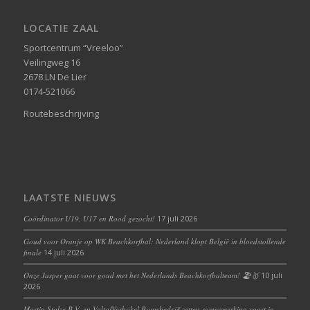
LOCATIE ZAAL
Sportcentrum “Vreeloo”
Veilingweg 16
2678 LN De Lier
0174-521066
Routebeschrijving
LAATSTE NIEUWS
Coördinator U19, U17 en Rood gezocht!
17 juli 2026
Goud voor Oranje op WK Beachkorfbal: Nederland klopt België in bloedstollende
finale
14 juli 2026
Onze Jasper gaat voor goud met het Nederlands Beachkorfbalteam! 🏖️🥇
10 juli
2026
Martin Stolze B.V. en Valto/Verbakel Bouwbedrijf zetten samenwerking voort in