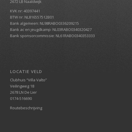
2672 LB Naaldwijk
KVK nr: 40397441
BTW nr: NL816557512B01
Bank algemeen: NL98RABO0336209215
Bank ac en jeugdkamp: NL03RABO0340320427
Bank sponsorcommissie: NL61RABO0340353333
LOCATIE VELD
Clubhuis “Villa Valto”
Veilingweg 18
2678 LN De Lier
0174-516690
Routebeschrijving