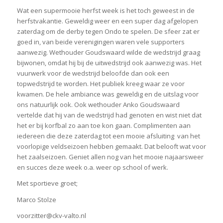
Wat een supermooie herfst week is het toch geweest in de
herfstvakantie. Geweldig weer en een super dag afgelopen
zaterdag om de derby tegen Ondo te spelen. De sfeer zat er
goed in, van beide verenigingen waren vele supporters
aanwezig. Wethouder Goudswaard wilde de wedstrijd graag
bijwonen, omdat hij bij de uitwedstrijd ook aanwezig was. Het
vuurwerk voor de wedstrijd beloofde dan ook een
topwedstrijd te worden. Het publiek kreeg waar ze voor
kwamen. De hele ambiance was geweldig en de uitslag voor
ons natuurlijk ook. Ook wethouder Anko Goudswaard
vertelde dat hij van de wedstrijd had genoten en wist niet dat
het er bij korfbal zo aan toe kon gaan. Complimenten aan
iedereen die deze zaterdag tot een mooie afsluiting van het
voorlopige veldseizoen hebben gemaakt. Dat belooft wat voor
het zaalseizoen. Geniet allen nog van het mooie najaarsweer
en succes deze week o.a. weer op school of werk.
Met sportieve groet;
Marco Stolze
voorzitter@ckv-valto.nl