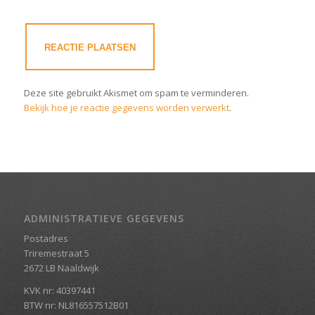
Deze site gebruikt Akismet om spam te verminderen.
Bekijk hoe je reactie gegevens worden verwerkt
.
ADMINISTRATIEVE GEGEVENS
Postadres
Triremestraat 5
2672 LB Naaldwijk
KVK nr: 40397441
BTW nr: NL816557512B01