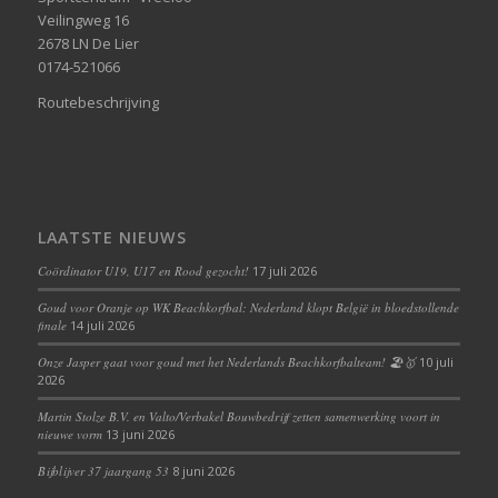
Veilingweg 16
2678 LN De Lier
0174-521066
Routebeschrijving
LAATSTE NIEUWS
Coördinator U19, U17 en Rood gezocht!
17 juli 2026
Goud voor Oranje op WK Beachkorfbal: Nederland klopt België in bloedstollende
finale
14 juli 2026
Onze Jasper gaat voor goud met het Nederlands Beachkorfbalteam! 🏖️🥇
10 juli
2026
Martin Stolze B.V. en Valto/Verbakel Bouwbedrijf zetten samenwerking voort in
nieuwe vorm
13 juni 2026
Bijblijver 37 jaargang 53
8 juni 2026