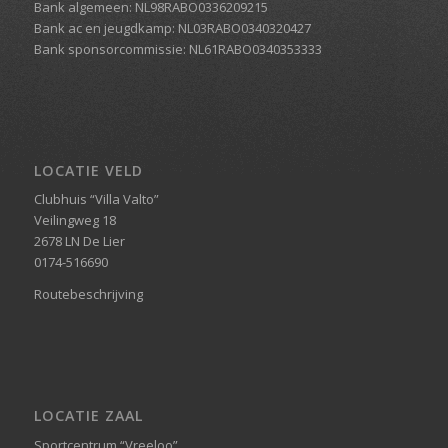
Bank algemeen: NL98RABO0336209215
Bank ac en jeugdkamp: NL03RABO0340320427
Bank sponsorcommissie: NL61RABO0340353333
LOCATIE VELD
Clubhuis “Villa Valto”
Veilingweg 18
2678 LN De Lier
0174-516690
Routebeschrijving
LOCATIE ZAAL
Sportcentrum “Vreeloo”