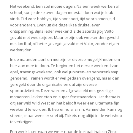
Het weekend. Een stel mooie dagen. Na een week werken of
school, kun je deze twee dagen meestal doen wat je leuk
vindt. Tijd voor hobby’s, tijd voor sport, tijd voor samen, tijd
voor anderen. Even uit die dagelijkse drukte, even
ontspanning. Bijna ieder weekend is de zaterdag bij Valto
gevuld met wedstrijden. Maar er zijn ook weekenden gevuld
met korfbal, of beter gezegd: gevuld met Valto, zonder eigen
wedstrijden.
In de maanden april en mei zijn er diverse mogelijkheden om
hier aan mee te doen. Te beginnen het eerste weekend van
april, trainingsweekend, ook wel junioren- en seniorenkamp
genoemd. Trainen wordt er wel gedaan overigens, maar dan
geregeld door de organisatie en dat zijn diverse
sportactiviteiten. Deze worden afgewisseld met gezellige
momenten, lekker eten en super feestavonden. Het thema is
dit jaar Wild Wild West en het belooft weer een uitermate fijn
weekend te worden. Ik heb er nu al zin in. Aanmelden kan nog
steeds, maar wees er snel bij. Tickets nog altijd in de webshop
te verkrijgen.
Een week later gaan we weer naar de korfbalfinale in Ziggo