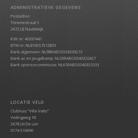
ADMINISTRATIEVE GEGEVENS
Postadres
Triremestraat 5
2672 LB Naaldwijk
KVK nr: 40397441
BTW nr: NL816557512B01
Bank algemeen: NL98RABO0336209215
Bank ac en jeugdkamp: NL03RABO0340320427
Bank sponsorcommissie: NL61RABO0340353333
LOCATIE VELD
Clubhuis “Villa Valto”
Veilingweg 18
2678 LN De Lier
0174-516690