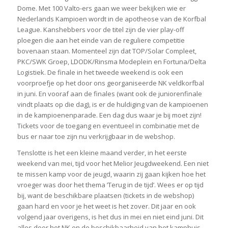
Dome. Met 100 Valto-ers gaan we weer bekijken wie er
Nederlands Kampioen wordt in de apotheose van de Korfbal
League. Kanshebbers voor de titel zijn de vier play-off
ploegen die aan het einde van de reguliere competitie
bovenaan staan. Momenteel zijn dat TOP/Solar Compleet,
PKC/SWK Groep, LDODK/Rinsma Modeplein en Fortuna/Delta
Logistiek. De finale in het tweede weekend is ook een
voorproefje op het door ons georganiseerde NK veldkorfbal
in juni. En vooraf aan de finales (want ook de juniorenfinale
vindt plaats op die dag), is er de huldiging van de kampioenen
in de kampioenenparade. Een dag dus waar je bij moet zijn!
Tickets voor de toegang en eventueel in combinatie met de
bus er naar toe zijn nu verkrijgbaar in de webshop.
Tenslotte is het een kleine maand verder, in het eerste
weekend van mei, tijd voor het Melior Jeugdweekend. Een niet
te missen kamp voor de jeugd, waarin zij gaan kijken hoe het
vroeger was door het thema ’Terug in de tijd’. Wees er op tijd
bij, want de beschikbare plaatsen (tickets in de webshop)
gaan hard en voor je het weet is het zover. Dit jaar en ook
volgend jaar overigens, is het dus in mei en niet eind juni. Dit
alles door het NK en de beschikbaarheid van het kamphuis.