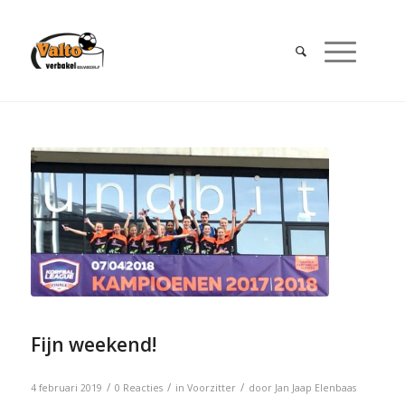
Fijn weekend!
/
/
/
4 februari 2019
0 Reacties
in
Voorzitter
door
Jan Jaap Elenbaas