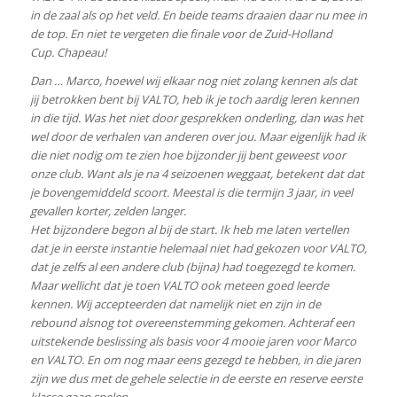
in de zaal als op het veld. En beide teams draaien daar nu mee in
de top. En niet te vergeten die finale voor de Zuid-Holland
Cup. Chapeau!
Dan … Marco, hoewel wij elkaar nog niet zolang kennen als dat
jij betrokken bent bij VALTO, heb ik je toch aardig leren kennen
in die tijd. Was het niet door gesprekken onderling, dan was het
wel door de verhalen van anderen over jou. Maar eigenlijk had ik
die niet nodig om te zien hoe bijzonder jij bent geweest voor
onze club. Want als je na 4 seizoenen weggaat, betekent dat dat
je bovengemiddeld scoort. Meestal is die termijn 3 jaar, in veel
gevallen korter, zelden langer.
Het bijzondere begon al bij de start. Ik heb me laten vertellen
dat je in eerste instantie helemaal niet had gekozen voor VALTO,
dat je zelfs al een andere club (bijna) had toegezegd te komen.
Maar wellicht dat je toen VALTO ook meteen goed leerde
kennen. Wij accepteerden dat namelijk niet en zijn in de
rebound alsnog tot overeenstemming gekomen. Achteraf een
uitstekende beslissing als basis voor 4 mooie jaren voor Marco
en VALTO. En om nog maar eens gezegd te hebben, in die jaren
zijn we dus met de gehele selectie in de eerste en reserve eerste