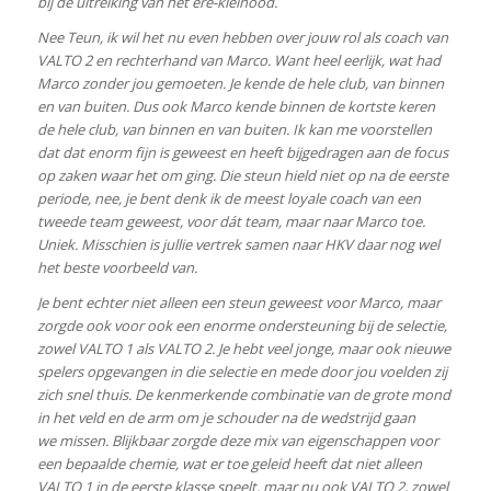
bij de uitreiking van het ere-kleinood.
Nee Teun, ik wil het nu even hebben over jouw rol als coach van
VALTO 2 en rechterhand van Marco. Want heel eerlijk, wat had
Marco zonder jou gemoeten. Je kende de hele club, van binnen
en van buiten. Dus ook Marco kende binnen de kortste keren
de hele club, van binnen en van buiten. Ik kan me voorstellen
dat dat enorm fijn is geweest en heeft bijgedragen aan de focus
op zaken waar het om ging. Die steun hield niet op na de eerste
periode, nee, je bent denk ik de meest loyale coach van een
tweede team geweest, voor dát team, maar naar Marco toe.
Uniek. Misschien is jullie vertrek samen naar HKV daar nog wel
het beste voorbeeld van.
Je bent echter niet alleen een steun geweest voor Marco, maar
zorgde ook voor ook een enorme ondersteuning bij de selectie,
zowel VALTO 1 als VALTO 2. Je hebt veel jonge, maar ook nieuwe
spelers opgevangen in die selectie en mede door jou voelden zij
zich snel thuis. De kenmerkende combinatie van de grote mond
in het veld en de arm om je schouder na de wedstrijd gaan
we missen. Blijkbaar zorgde deze mix van eigenschappen voor
een bepaalde chemie, wat er toe geleid heeft dat niet alleen
VALTO 1 in de eerste klasse speelt, maar nu ook VALTO 2, zowel