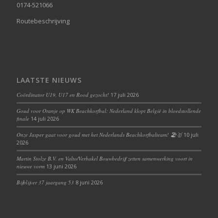
0174-521066
Routebeschrijving
LAATSTE NIEUWS
Coördinator U19, U17 en Rood gezocht!
17 juli 2026
Goud voor Oranje op WK Beachkorfbal: Nederland klopt België in bloedstollende
finale
14 juli 2026
Onze Jasper gaat voor goud met het Nederlands Beachkorfbalteam! 🏖️🥇
10 juli
2026
Martin Stolze B.V. en Valto/Verbakel Bouwbedrijf zetten samenwerking voort in
nieuwe vorm
13 juni 2026
Bijblijver 37 jaargang 53
8 juni 2026