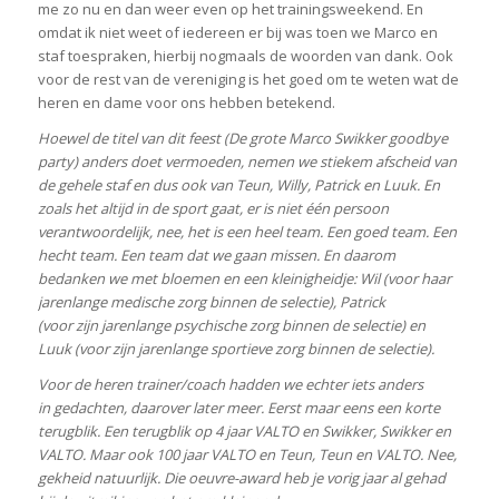
me zo nu en dan weer even op het trainingsweekend. En
omdat ik niet weet of iedereen er bij was toen we Marco en
staf toespraken, hierbij nogmaals de woorden van dank. Ook
voor de rest van de vereniging is het goed om te weten wat de
heren en dame voor ons hebben betekend.
Hoewel de titel van dit feest (De grote Marco Swikker goodbye
party) anders doet vermoeden, nemen we stiekem afscheid van
de gehele staf en dus ook van Teun, Willy, Patrick en Luuk. En
zoals het altijd in de sport gaat, er is niet één persoon
verantwoordelijk, nee, het is een heel team. Een goed team. Een
hecht team. Een team dat we gaan missen. En daarom
bedanken we met bloemen en een kleinigheidje: Wil (voor haar
jarenlange medische zorg binnen de selectie), Patrick
(voor zijn jarenlange psychische zorg binnen de selectie) en
Luuk (voor zijn jarenlange sportieve zorg binnen de selectie).
Voor de heren trainer/coach hadden we echter iets anders
in gedachten, daarover later meer. Eerst maar eens een korte
terugblik. Een terugblik op 4 jaar VALTO en Swikker, Swikker en
VALTO. Maar ook 100 jaar VALTO en Teun, Teun en VALTO. Nee,
gekheid natuurlijk. Die oeuvre-award heb je vorig jaar al gehad