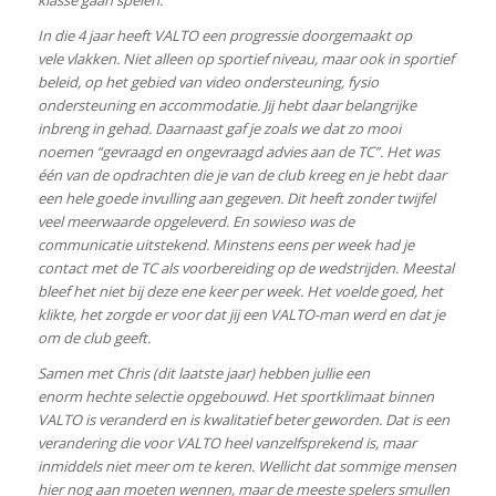
klasse gaan spelen.
In die 4 jaar heeft VALTO een progressie doorgemaakt op
vele vlakken. Niet alleen op sportief niveau, maar ook in sportief
beleid, op het gebied van video ondersteuning, fysio
ondersteuning en accommodatie. Jij hebt daar belangrijke
inbreng in gehad. Daarnaast gaf je zoals we dat zo mooi
noemen “gevraagd en ongevraagd advies aan de TC”. Het was
één van de opdrachten die je van de club kreeg en je hebt daar
een hele goede invulling aan gegeven. Dit heeft zonder twijfel
veel meerwaarde opgeleverd. En sowieso was de
communicatie uitstekend. Minstens eens per week had je
contact met de TC als voorbereiding op de wedstrijden. Meestal
bleef het niet bij deze ene keer per week. Het voelde goed, het
klikte, het zorgde er voor dat jij een VALTO-man werd en dat je
om de club geeft.
Samen met Chris (dit laatste jaar) hebben jullie een
enorm hechte selectie opgebouwd. Het sportklimaat binnen
VALTO is veranderd en is kwalitatief beter geworden. Dat is een
verandering die voor VALTO heel vanzelfsprekend is, maar
inmiddels niet meer om te keren. Wellicht dat sommige mensen
hier nog aan moeten wennen, maar de meeste spelers smullen