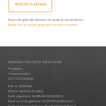
Deze site gebruikt Akismet om spam te verminderen.
Bekijk hoe je reactie gegevens worden verwerkt
.
ADMINISTRATIEVE GEGEVENS
Postadres
Triremestraat 5
2672 LB Naaldwijk
KVK nr: 40397441
BTW nr: NL816557512B01
Bank algemeen: NL98RABO0336209215
Bank ac en jeugdkamp: NL03RABO0340320427
Bank sponsorcommissie: NL61RABO0340353333