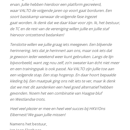
ervan. Jullie hebben hierdoor een platform gecreëerd,
waar VALTO de volgende jaren op voort gaat borduren. Een
soort basiskamp vanwaar de volgende fase ingezet
gaat worden. Ik denk dat we daar klaar voor zijn. Ik, het bestuur,
de TC en de rest van de vereniging willen jullie en jullie staf
hiervoor ontzettend bedanken!
Tenslotte willen we jullie graag iets meegeven. Een blijvende
herinnering. Iets dat je herinnert aan ons, maar ook iets dat
je gewoon ieder weekend weer kunt gebruiken. Langs de lijn
bijvoorbeeld, want zeg nou zelf, zo’n sweater kan écht niet meer
en een trainingspak is ook passé. Na VALTO zijn jullie toe aan
een volgende stap. Een stap hogerop. En daar hoort bepaalde
kleding bij. Een maatpak ging ons nét iets te ver, maar ik denk
dat we met dit aandenken een heel goed alternatief hebben
gevonden. Noem het een combinatie van Haagse bluf
en Westlandse trots.
Heel veel plezier er mee en heel veel succes bij HKV/Ons
Eibernest! We gaan jullie missen!
Namens het bestuur,
Jan Jaap Elenbaas