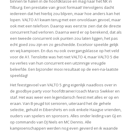
binnen te halen in de hoofdklasse en mag naar het NK in
Tilburg. Een prestatie van groot formaat! Vervolgens dacht
iedereen dat het hierbij zou blijven, maar hoe anders kan het
lopen. VALTO A1 kwam terug met een onvoldaan gevoel, maar
ook met een telefoon. Daarop was eerst te zien dat de directe
concurrent had verloren. Daarna werd er op berekend, dat als
een tweede concurrent ook punten zou laten liggen, het pas
echt goed zou zijn en zo geschiedde. Excelsior speelde gelijk
en wij kampioen. En dus nu ook overgangsklasse op het veld
voor de A1. Tenslotte was het niet VALTO 4, maar VALTO 5 die
na verlies van hun concurrent een uitzinnige vreugde
beleefde. Een bijzonder mooi resultaat op de een-na-laatste
speeldag!
Het feestgevoel van VALTO 5 ging eigenlijk naadloos over in
de goodbye party voor hoofdtrainer/coach Marco Swikker en
staf. Het was weer een legendarisch feest met alles er op en
eraan. Van B-jeugd tot senioren, uiteraard het de gehele
selectie, gehuld in Eibershirts en ook enkele Haagse vrienden,
ouders van spelers en sponsors. Alles onder leiding van GJ en
op commando van DJ Niels en MC Dennis. Alle
kampioenschappen werden nog even gevierd en ik waande