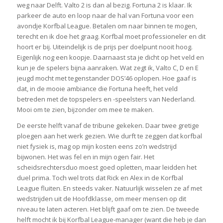
weg naar Delft. Valto 2 is dan al bezig. Fortuna 2 is klaar. Ik
parkeer de auto en loop naar de hal van Fortuna voor een
avondje Korfbal League. Betalen om naar binnen te mogen,
terecht en ik doe het graag. Korfbal moet professioneler en dit
hoort er bij. Uiteindelijk is de prijs per doelpunt nooit hoog.
Eigenlijk nog een koopje. Daarnaast sta je dicht op het veld en
kun je de spelers bijna aanraken. Wat zegt ik, Valto C, D en E
jeugd mocht met tegenstander DOS’46 oplopen. Hoe gaaf is
dat, in de mooie ambiance die Fortuna heeft, het veld
betreden met de topspelers en -speelsters van Nederland.
Mooi om te zien, bijzonder om mee te maken.
De eerste helft vanaf de tribune gekeken. Daar twee gretige
ploegen aan het werk gezien. Wie durft te zeggen dat korfbal
niet fysiek is, mag op mijn kosten eens zo’n wedstrijd
bijwonen. Het was fel en in mijn ogen fair. Het
scheidsrechtersduo moest goed opletten, maar leidden het
duel prima. Toch wel trots dat Rick en Alex in de Korfbal
League fluiten. En steeds vaker. Natuurlijk wisselen ze af met
wedstrijden uit de Hoofdklasse, om meer mensen op dit
niveau te laten acteren. Het blijft gaaf om te zien. De tweede
helft mocht ik bij Korfbal League-manager (want die heb je dan