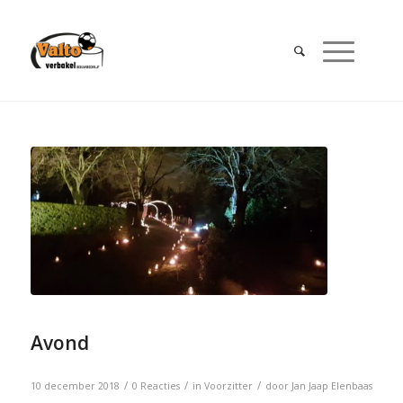
Avond
/
/
/
10 december 2018
0 Reacties
in
Voorzitter
door
Jan Jaap Elenbaas