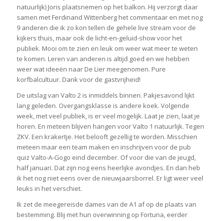
natuurlijk) Joris plaatsnemen op het balkon. Hij verzorgt daar
samen met Ferdinand Wittenberg het commentaar en met nog
9 anderen die ik zo kon tellen de gehele live stream voor de
kijkers thuis, maar ook de licht-en-geluid-show voor het
publiek. Mooi om te zien en leuk om weer wat meer te weten
te komen. Leren van anderen is altijd goed en we hebben
weer wat ideeën naar De Lier meegenomen. Pure
korfbalcultuur. Dank voor de gastvrijheid!
De uitslag van Valto 2 is inmiddels binnen. Pakjesavond lijkt
lang geleden. Overgangsklasse is andere koek. Volgende
week, met veel publiek, is er veel mogelijk. Laat je zien, laat je
horen. En meteen blijven hangen voor Valto 1 natuurlijk. Tegen
ZKV. Een krakertje. Het belooft gezellig te worden. Misschien
meteen maar een team maken en inschrijven voor de pub
quiz Valto-A-Gogo eind december. Of voor die van de jeugd,
half januari. Dat zijn nog eens heerlijke avondjes. En dan heb
ik het nog niet eens over de nieuwjaarsborrel. Er ligt weer veel
leuks in het verschiet.
Ik zet de meegereisde dames van de A1 af op de plaats van
bestemming. Blij met hun overwinning op Fortuna, eerder