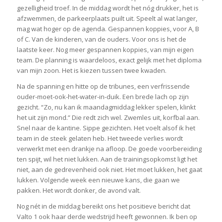
gezelligheid troef. In de middag wordt het nóg drukker, het is
afzwemmen, de parkeerplaats puilt uit. Speelt al wat langer,
mag wat hoger op de agenda. Gespannen koppies, voor A, B
of C. Van de kinderen, van de ouders. Voor ons is het de
laatste keer. Nog meer gespannen koppies, van mijn eigen
team. De planning is waardeloos, exact gelijk met het diploma
van mijn zoon. Het is kiezen tussen twee kwaden.
Na de spanning en hitte op de tribunes, een verfrissende
ouder-moet-ook-het-water-in-duik. Een brede lach op zijn
gezicht. “Zo, nu kan ik maandagmiddag lekker spelen, klinkt
het uit zijn mond.” Die redt zich wel. Zwemles uit, korfbal aan.
Snel naar de kantine. Sippe gezichten. Het voelt alsof ik het
team in de steek gelaten heb. Het tweede verlies wordt
verwerkt met een drankje na afloop. De goede voorbereiding
ten spijt, wil het niet lukken. Aan de trainingsopkomst ligt het
niet, aan de gedrevenheid ook niet. Het moet lukken, het gaat
lukken. Volgende week een nieuwe kans, die gaan we
pakken. Het wordt donker, de avond valt.
Nog nét in de middag bereikt ons het positieve bericht dat
Valto 1 ook haar derde wedstrijd heeft gewonnen. Ik ben op