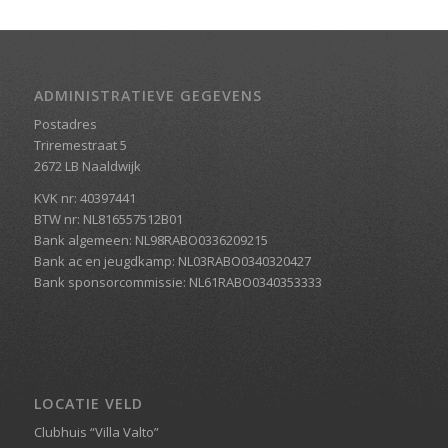
ADMINISTRATIEVE GEGEVENS
Postadres
Triremestraat 5
2672 LB Naaldwijk
KVK nr: 40397441
BTW nr: NL816557512B01
Bank algemeen: NL98RABO0336209215
Bank ac en jeugdkamp: NL03RABO0340320427
Bank sponsorcommissie: NL61RABO0340353333
LOCATIE VELD
Clubhuis “Villa Valto”