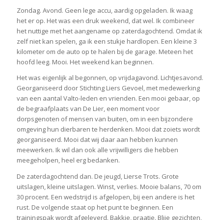
Zondag. Avond. Geen lege accu, aardig opgeladen. Ik waag
het er op. Het was een druk weekend, dat wel. Ik combineer
het nuttige met het aangename op zaterdagochtend. Omdat ik
zelf niet kan spelen, ga ik een stukje hardlopen. Een kleine 3
kilometer om de auto op te halen bij de garage. Meteen het
hoofd leeg. Mooi. Het weekend kan beginnen.
Het was eigenlijk al begonnen, op vrijdagavond. Lichtjesavond.
Georganiseerd door Stichting Liers Gevoel, met medewerking
van een aantal Valto-leden en vrienden. Een mooi gebaar, op
de begraafplaats van De Lier, een moment voor
dorpsgenoten of mensen van buiten, om in een bijzondere
omgeving hun dierbaren te herdenken. Mooi dat zoiets wordt
georganiseerd. Mooi dat wij daar aan hebben kunnen
meewerken. Ik wil dan ook alle vrijwilligers die hebben
meegeholpen, heel erg bedanken.
De zaterdagochtend dan. De jeugd, Lierse Trots. Grote
uitslagen, kleine uitslagen. Winst, verlies. Mooie balans, 70 om
30 procent. Een wedstrijd is afgelopen, bij een andere is het
rust. De volgende staat op het punt te beginnen. Een
trainingspak wordt afgeleverd. Bakkie, praatje. Blije gezichten,